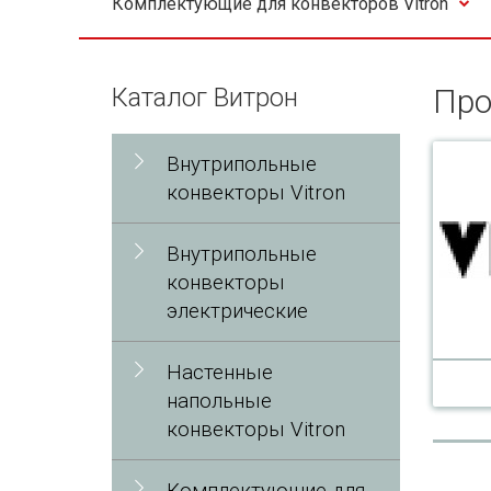
Комплектующие для конвекторов Vitron
Каталог Витрон
Про
Внутрипольные
конвекторы Vitron
Внутрипольные
конвекторы
электрические
Настенные
напольные
конвекторы Vitron