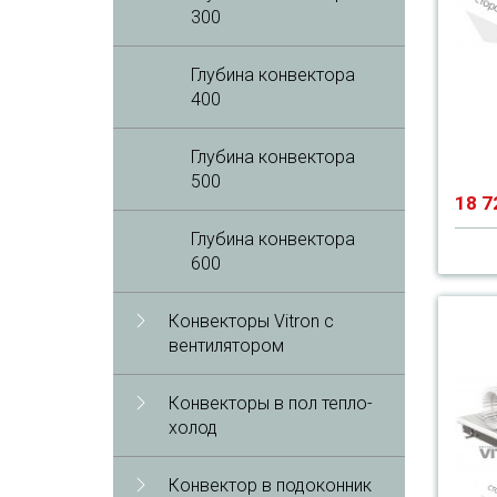
300
Глубина конвектора
400
Глубина конвектора
500
18 7
Глубина конвектора
600
Конвекторы Vitron с
вентилятором
Конвекторы в пол тепло-
холод
Конвектор в подоконник