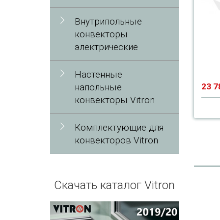
Внутрипольные
конвекторы
электрические
Настенные
23 7
напольные
конвекторы Vitron
Комплектующие для
конвекторов Vitron
Скачать каталог Vitron