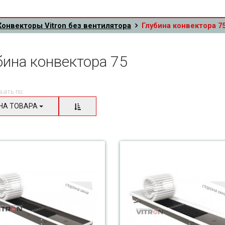
Конвекторы Vitron без вентилятора
Глубина конвектора 7
бина конвектора 75
вать по:
НА ТОВАРА