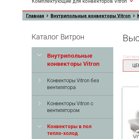
Комплектующие для конвекторов Vitron
Главная
Внутрипольные конвекторы Vitron
Каталог Витрон
Выс
Внутрипольные
Сортиро
конвекторы Vitron
ЦЕ
Конвекторы Vitron без
вентилятора
Конвекторы Vitron с
вентилятором
Конвекторы в пол
тепло-холод