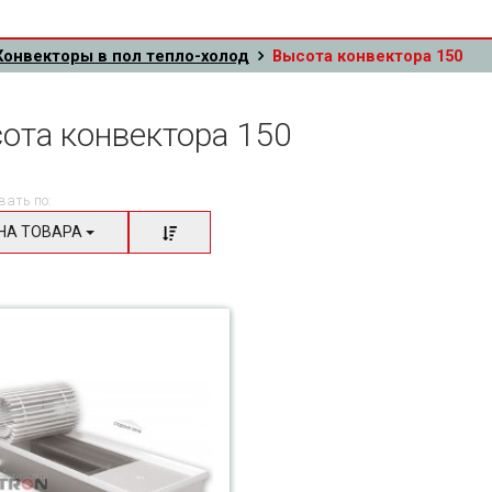
Конвекторы в пол тепло-холод
Высота конвектора 150
ота конвектора 150
вать по:
НА ТОВАРА