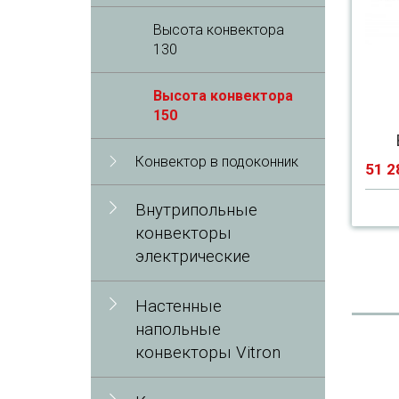
Высота конвектора
130
Высота конвектора
150
Конвектор в подоконник
51 2
Внутрипольные
конвекторы
электрические
Настенные
напольные
конвекторы Vitron