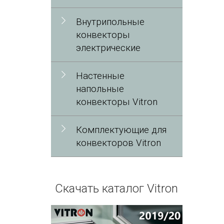
Внутрипольные
конвекторы
электрические
Настенные
напольные
конвекторы Vitron
Комплектующие для
конвекторов Vitron
Скачать каталог Vitron