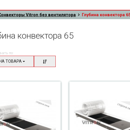
Конвекторы Vitron без вентилятора
Глубина конвектора 6
бина конвектора 65
вать по:
НА ТОВАРА