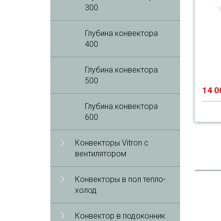
300
Глубина конвектора
400
Глубина конвектора
500
14 0
Глубина конвектора
600
Конвекторы Vitron с
вентилятором
Конвекторы в пол тепло-
холод
Конвектор в подоконник