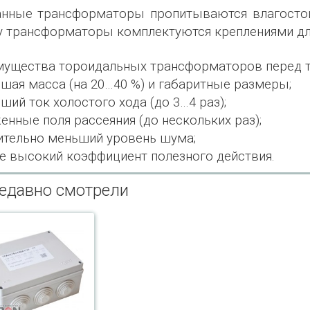
нные трансформаторы пропитываются влагосто
у трансформаторы комплектуются креплениями д
ущества тороидальных трансформаторов перед т
ьшая масса (на 20…40 %) и габаритные размеры;
ьший ток холостого хода (до 3…4 раз);
женные поля рассеяния (до нескольких раз);
чительно меньший уровень шума;
ее высокий коэффициент полезного действия.
едавно смотрели