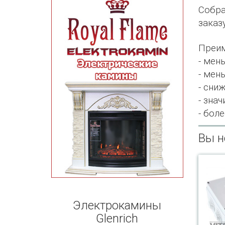
Собра
заказ
Преим
- мен
- мен
- сни
- зна
- бол
Вы н
Электрокамины
Glenrich