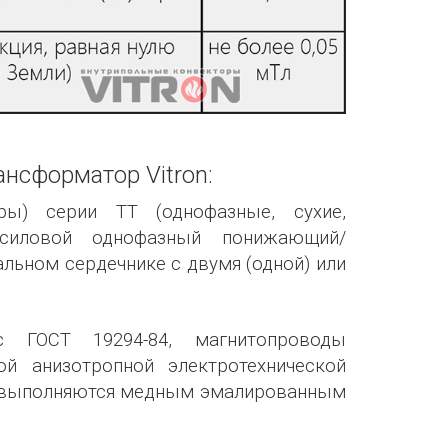
нсформатор Vitron:
ры) серии ТТ (однофазные, сухие,
 силовой однофазный понижающий/
ьном сердечнике с двумя (одной) или
 ГОСТ 19294-84, магнитопроводы
ой анизотропной электротехнической
в выполняются медным эмалированным