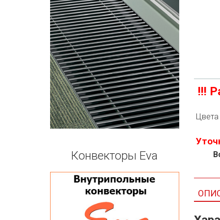
!!!
Цвета 
Уточ
Конвекторы Eva
В
ОПИ