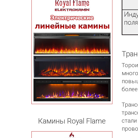
Тран
Торо
мног
повыш
более
Тран
транс
Камины Royal Flame
стали
прово