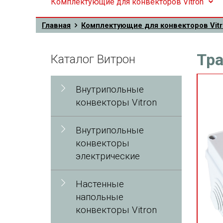
Комплектующие для конвекторов Vitron
Главная
Комплектующие для конвекторов Vit
Тра
Каталог Витрон
Внутрипольные
конвекторы Vitron
Внутрипольные
конвекторы
электрические
Настенные
напольные
конвекторы Vitron