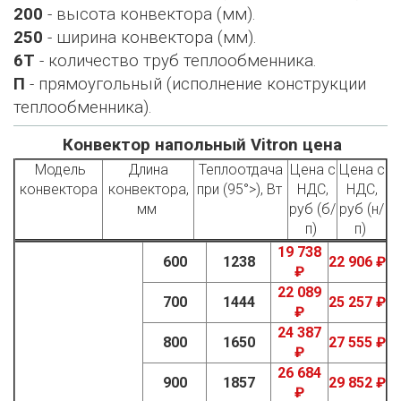
200
- высота конвектора (мм).
250
- ширина конвектора (мм).
6Т
- количество труб теплообменника.
П
- прямоугольный (исполнение конструкции
теплообменника).
Конвектор напольный Vitron цена
Модель
Длина
Теплоотдача
Цена с
Цена с
конвектора
конвектора,
при (95°>), Вт
НДС,
НДС,
мм
руб (б/
руб (н/
п)
п)
19 738
600
1238
22 906 ₽
₽
22 089
700
1444
25 257 ₽
₽
24 387
800
1650
27 555 ₽
₽
26 684
900
1857
29 852 ₽
₽