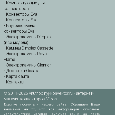
-
Комплектующие для
конвекторов
-
Конвекторы Eva
-
Конвекторы Ева
-
Внутрипольные
конвекторы Eva
-
Электрокамины Dimplex
(все модели)
-
Камины Dimplex Cassette
-
Электрокамины Royal
Flame
-
Электрокамины Glenrich
-
Доставка-Оплата
-
Карта сайта
-
Контакты
© 2011-2025
vnutripolnyj-konvektor.ru
- интернет-
магазин конвекторов Vitron.
Дорогие посетители нашего сайта: Обращаем Ваше
внимание на то, что вся информация (описание,
характеристики изделий, включая цены) на сайте