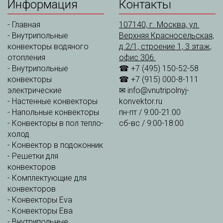
Информация
Контакты
-
Главная
107140, г. Москва, ул.
-
Внутрипольные
Верхняя Красносельская,
конвекторы водяного
д.2/1, строение 1, 3 этаж,
отопления
офис 306.
-
Внутрипольные
☎ +7 (495) 150-52-58
конвекторы
☎ +7 (915) 000-8-111
электрические
✉
info@vnutripolnyj-
-
Настенные конвекторы
konvektor.ru
-
Напольные конвекторы
пн-пт / 9:00-21:00
-
Конвекторы в пол тепло-
сб-вс / 9:00-18:00
холод
-
Конвектор в подоконник
-
Решетки для
конвекторов
-
Комплектующие для
конвекторов
-
Конвекторы Eva
-
Конвекторы Ева
-
Внутрипольные