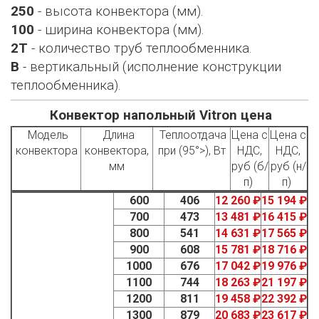
250
- высота конвектора (мм).
100
- ширина конвектора (мм).
2Т
- количество труб теплообменника.
В
- вертикальный (исполнение конструкции
теплообменника).
Конвектор напольный Vitron цена
Модель
Длина
Теплоотдача
Цена с
Цена с
конвектора
конвектора,
при (95°>), Вт
НДС,
НДС,
мм
руб (б/
руб (н/
п)
п)
600
406
12 260 ₽
15 194 ₽
700
473
13 481 ₽
16 415 ₽
800
541
14 631 ₽
17 565 ₽
900
608
15 781 ₽
18 716 ₽
1000
676
17 042 ₽
19 976 ₽
1100
744
18 263 ₽
21 197 ₽
1200
811
19 458 ₽
22 392 ₽
1300
879
20 683 ₽
23 617 ₽