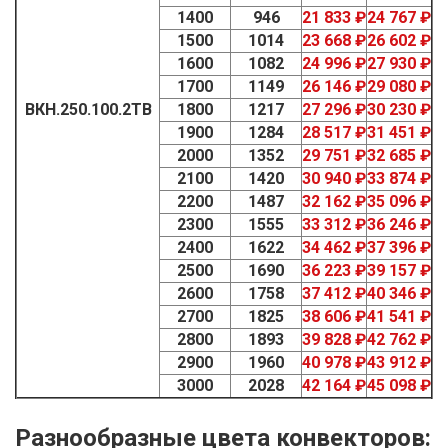
1400
946
21 833 ₽
24 767 ₽
1500
1014
23 668 ₽
26 602 ₽
1600
1082
24 996 ₽
27 930 ₽
1700
1149
26 146 ₽
29 080 ₽
ВКН.250.100.2ТВ
1800
1217
27 296 ₽
30 230 ₽
1900
1284
28 517 ₽
31 451 ₽
2000
1352
29 751 ₽
32 685 ₽
2100
1420
30 940 ₽
33 874 ₽
2200
1487
32 162 ₽
35 096 ₽
2300
1555
33 312 ₽
36 246 ₽
2400
1622
34 462 ₽
37 396 ₽
2500
1690
36 223 ₽
39 157 ₽
2600
1758
37 412 ₽
40 346 ₽
2700
1825
38 606 ₽
41 541 ₽
2800
1893
39 828 ₽
42 762 ₽
2900
1960
40 978 ₽
43 912 ₽
3000
2028
42 164 ₽
45 098 ₽
Разнообразные цвета конвекторов: