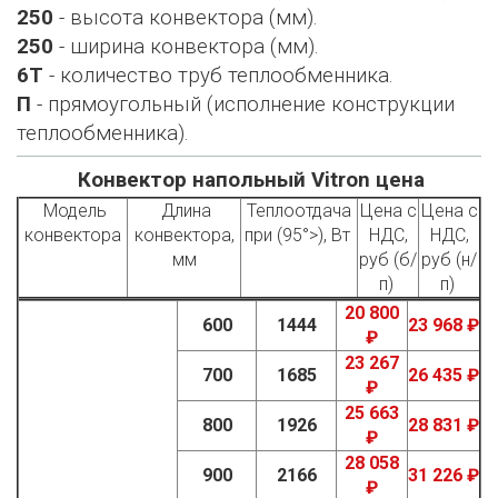
250
- высота конвектора (мм).
250
- ширина конвектора (мм).
6Т
- количество труб теплообменника.
П
- прямоугольный (исполнение конструкции
теплообменника).
Конвектор напольный Vitron цена
Модель
Длина
Теплоотдача
Цена с
Цена с
конвектора
конвектора,
при (95°>), Вт
НДС,
НДС,
мм
руб (б/
руб (н/
п)
п)
20 800
600
1444
23 968 ₽
₽
23 267
700
1685
26 435 ₽
₽
25 663
800
1926
28 831 ₽
₽
28 058
900
2166
31 226 ₽
₽