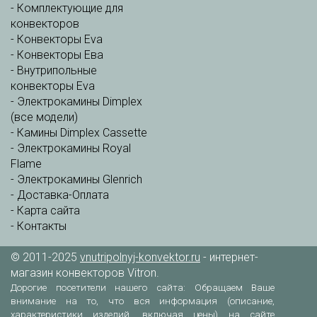
-
Комплектующие для
конвекторов
-
Конвекторы Eva
-
Конвекторы Ева
-
Внутрипольные
конвекторы Eva
-
Электрокамины Dimplex
(все модели)
-
Камины Dimplex Cassette
-
Электрокамины Royal
Flame
-
Электрокамины Glenrich
-
Доставка-Оплата
-
Карта сайта
-
Контакты
© 2011-2025
vnutripolnyj-konvektor.ru
- интернет-
магазин конвекторов Vitron.
Дорогие посетители нашего сайта: Обращаем Ваше
внимание на то, что вся информация (описание,
характеристики изделий, включая цены) на сайте