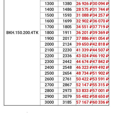
1300
1380
26 926 ₽
30 094 ₽
1400
1486
28 575 ₽
31 744 ₽
1500
1593
31 088 ₽
34 257 ₽
1600
1699
32 902 ₽
36 070 ₽
1700
1805
34 551 ₽
37 719 ₽
ВКН.150.200.4ТК
1800
1911
36 201 ₽
39 369 ₽
1900
2017
37 886 ₽
41 054 ₽
2000
2124
39 650 ₽
42 818 ₽
2100
2230
41 339 ₽
44 507 ₽
2200
2336
43 024 ₽
46 192 ₽
2300
2442
44 674 ₽
47 842 ₽
2400
2548
46 323 ₽
49 492 ₽
2500
2654
48 734 ₽
51 902 ₽
2600
2761
50 422 ₽
53 591 ₽
2700
2867
52 147 ₽
55 315 ₽
2800
2973
53 833 ₽
57 001 ₽
2900
3079
55 482 ₽
58 650 ₽
3000
3185
57 167 ₽
60 336 ₽