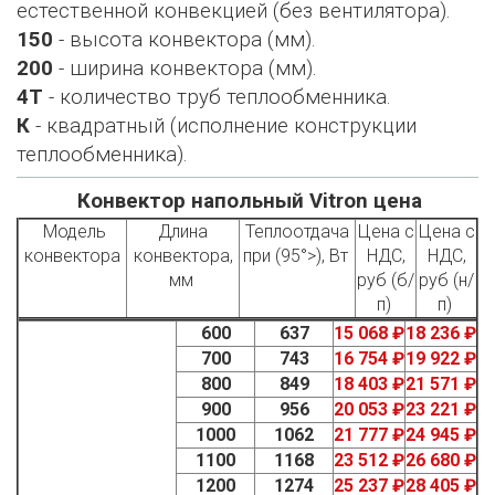
естественной конвекцией (без вентилятора).
150
- высота конвектора (мм).
200
- ширина конвектора (мм).
4Т
- количество труб теплообменника.
К
- квадратный (исполнение конструкции
теплообменника).
Конвектор напольный Vitron цена
Модель
Длина
Теплоотдача
Цена с
Цена с
конвектора
конвектора,
при (95°>), Вт
НДС,
НДС,
мм
руб (б/
руб (н/
п)
п)
600
637
15 068 ₽
18 236 ₽
700
743
16 754 ₽
19 922 ₽
800
849
18 403 ₽
21 571 ₽
900
956
20 053 ₽
23 221 ₽
1000
1062
21 777 ₽
24 945 ₽
1100
1168
23 512 ₽
26 680 ₽
1200
1274
25 237 ₽
28 405 ₽