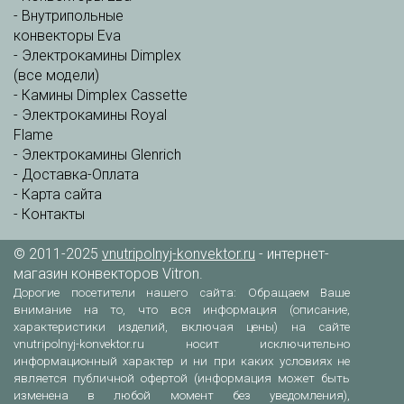
-
Внутрипольные
конвекторы Eva
-
Электрокамины Dimplex
(все модели)
-
Камины Dimplex Cassette
-
Электрокамины Royal
Flame
-
Электрокамины Glenrich
-
Доставка-Оплата
-
Карта сайта
-
Контакты
© 2011-2025
vnutripolnyj-konvektor.ru
- интернет-
магазин конвекторов Vitron.
Дорогие посетители нашего сайта: Обращаем Ваше
внимание на то, что вся информация (описание,
характеристики изделий, включая цены) на сайте
vnutripolnyj-konvektor.ru носит исключительно
информационный характер и ни при каких условиях не
является публичной офертой (информация может быть
изменена в любой момент без уведомления),