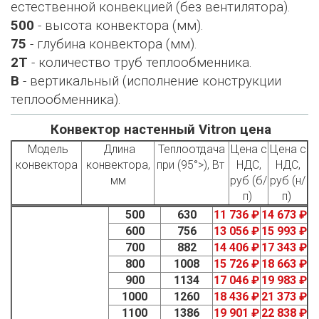
естественной конвекцией (без вентилятора).
500
- высота конвектора (мм).
75
- глубина конвектора (мм).
2Т
- количество труб теплообменника.
В
- вертикальный (исполнение конструкции
теплообменника).
Конвектор настенный Vitron цена
Модель
Длина
Теплоотдача
Цена с
Цена с
конвектора
конвектора,
при (95°>), Вт
НДС,
НДС,
мм
руб (б/
руб (н/
п)
п)
500
630
11 736 ₽
14 673 ₽
600
756
13 056 ₽
15 993 ₽
700
882
14 406 ₽
17 343 ₽
800
1008
15 726 ₽
18 663 ₽
900
1134
17 046 ₽
19 983 ₽
1000
1260
18 436 ₽
21 373 ₽
1100
1386
19 901 ₽
22 838 ₽