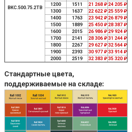
1200
1511
21 268 ₽
24 205 ₽
ВКС.500.75.2ТВ
1300
1637
22 622 ₽
25 559 ₽
1400
1763
23 942 ₽
26 879 ₽
1500
1889
25 450 ₽
28 387 ₽
1600
2015
26 986 ₽
29 924 ₽
1700
2141
28 306 ₽
31 244 ₽
1800
2267
29 627 ₽
32 564 ₽
1900
2393
30 977 ₽
33 914 ₽
2000
2519
32 383 ₽
35 320 ₽
Стандартные цвета,
поддерживаемые на складе: