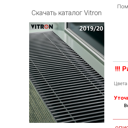
П
ом
Скачать каталог Vitron
!!!
Цвета 
Уточ
В