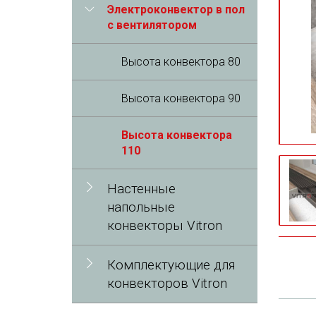
Электроконвектор в пол
с вентилятором
Высота конвектора 80
Высота конвектора 90
Высота конвектора
110
Настенные
напольные
конвекторы Vitron
Комплектующие для
конвекторов Vitron