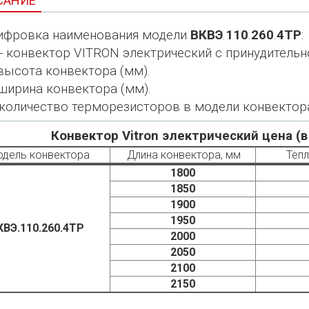
САНИЕ
фровка наименования модели
ВКВЭ
.
110
.
260
.
4ТР
:
- конвектор VITRON электрический с принудительн
высота конвектора (мм).
ширина конвектора (мм).
 количество терморезисторов в модели конвектор
Конвектор Vitron электрический цена (
дель конвектора
Длина конвектора, мм
Тепл
1800
1850
1900
1950
КВЭ.110.260.4ТР
2000
2050
2100
2150