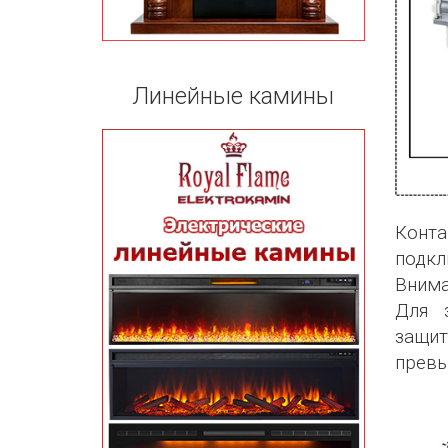
Линейные камины
Конта
подкл
Внима
Для 
защи
прев