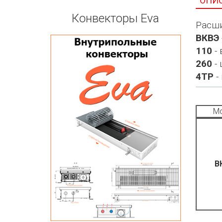
ОПИ
Конвекторы Eva
Расши
ВКВЭ
110
- 
260
- 
4ТР
-
Мо
В