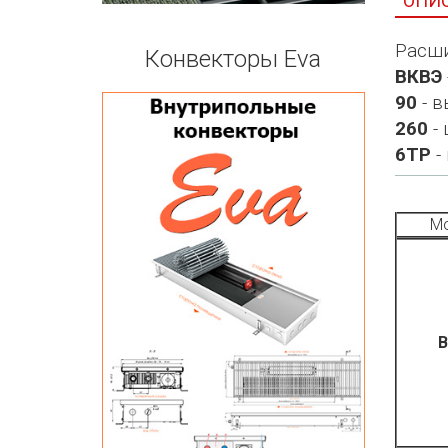
ОПИ
Расши
Конвекторы Eva
ВКВЭ
90
- в
260
- 
6ТР
-
Мо
В