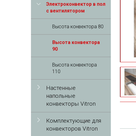
Электроконвектор в пол
с вентилятором
Высота конвектора 80
Высота конвектора
90
Высота конвектора
110
Настенные
напольные
конвекторы Vitron
Комплектующие для
конвекторов Vitron