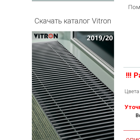
П
ом
Скачать каталог Vitron
!!!
Цвета 
Уточ
В