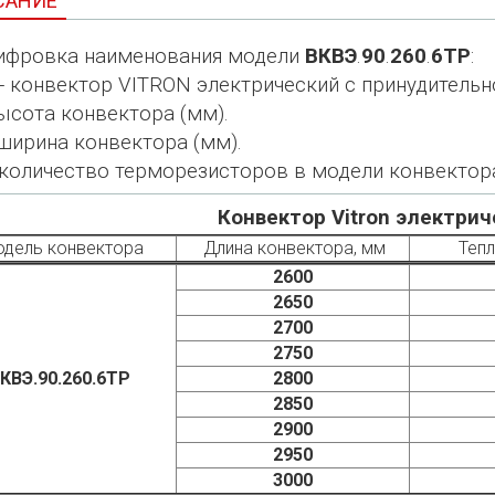
САНИЕ
фровка наименования модели
ВКВЭ
.
90
.
260
.
6ТР
:
- конвектор VITRON электрический с принудительн
ысота конвектора (мм).
ширина конвектора (мм).
 количество терморезисторов в модели конвектор
Конвектор Vitron электрич
дель конвектора
Длина конвектора, мм
Тепл
2600
2650
2700
2750
КВЭ.90.260.6ТР
2800
2850
2900
2950
3000