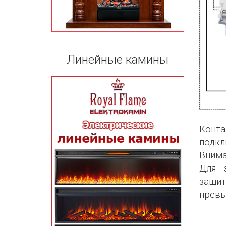
Линейные камины
Конта
подкл
Внима
Для 
защи
прев