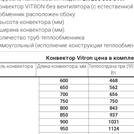
онвектор VITRON без вентилятора (с естественно
обменник расположен сбоку.
высота конвектора (мм).
ширина конвектора (мм).
оличество труб теплообменника.
ямоугольный (исполнение конструкции теплообмен
Конвектор Vitron цена в компл
ль конвектора
Длина конвектора, мм
Теплоотдача при (95°
Вт
600
468
650
562
700
656
750
750
800
843
850
937
900
1031
950
1124