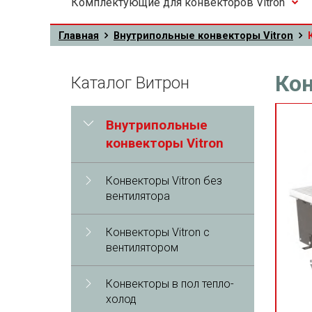
Комплектующие для конвекторов Vitron
Главная
Внутрипольные конвекторы Vitron
Кон
Каталог Витрон
Внутрипольные
конвекторы Vitron
Конвекторы Vitron без
вентилятора
Конвекторы Vitron с
вентилятором
Конвекторы в пол тепло-
холод