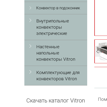
Конвектор в подоконник
Внутрипольные
конвекторы
электрические
Настенные
напольные
конвекторы Vitron
Комплектующие для
конвекторов Vitron
П
ом
Скачать каталог Vitron