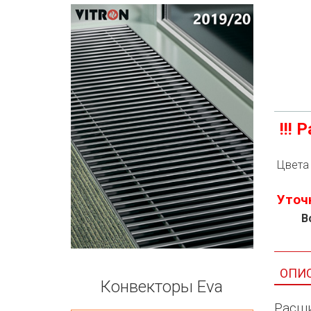
!!!
Цвета 
Уточ
В
ОПИ
Конвекторы Eva
Расши