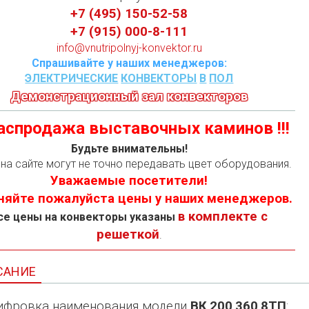
+7 (495) 150-52-58
+7 (915) 000-8-111
info@vnutripolnyj-konvektor.ru
Спрашивайте у наших менеджеров:
ЭЛЕКТРИЧЕСКИЕ
КОНВЕКТОРЫ
В
ПОЛ
Демонстрационный зал конвекторов
 Распродажа выставочных каминов !!!
Будьте внимательны!
на сайте могут не точно передавать цвет оборудования.
Уважаемые посетители!
няйте пожалуйста цены у наших менеджеров.
в комплекте с
се цены на конвекторы указаны
решеткой
.
САНИЕ
фровка наименования модели
ВК
.
200
.
360
.
8ТП
: