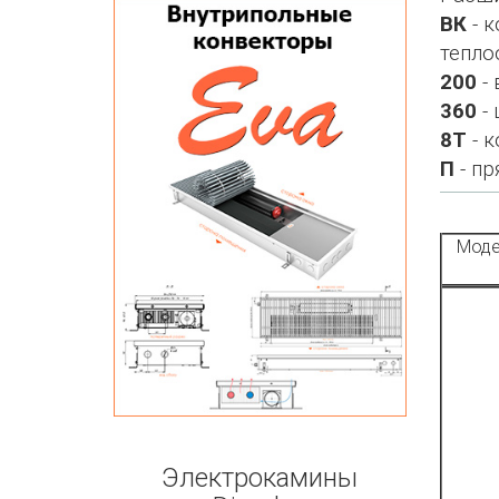
ВК
- к
тепло
200
- 
360
- 
8Т
- к
П
- пр
Моде
Электрокамины