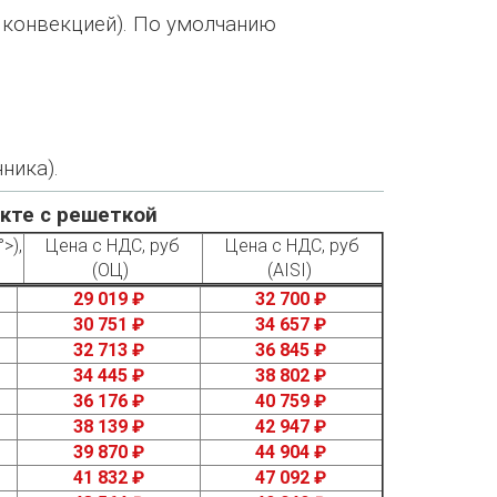
й конвекцией). По умолчанию
ника).
екте с решеткой
>),
Цена с НДС, руб
Цена с НДС, руб
(ОЦ)
(AISI)
29 019 ₽
32 700 ₽
30 751 ₽
34 657 ₽
32 713 ₽
36 845 ₽
34 445 ₽
38 802 ₽
36 176 ₽
40 759 ₽
38 139 ₽
42 947 ₽
39 870 ₽
44 904 ₽
41 832 ₽
47 092 ₽