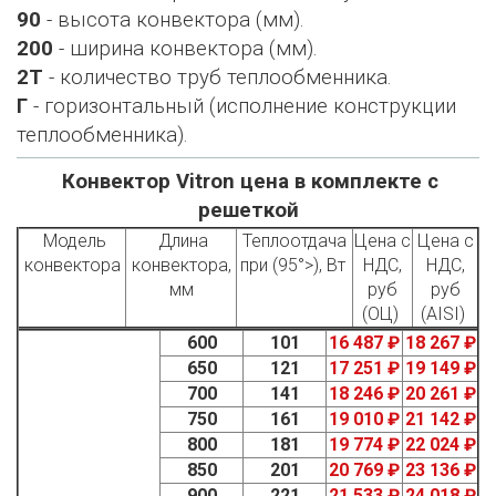
90
- высота конвектора (мм).
200
- ширина конвектора (мм).
2Т
- количество труб теплообменника.
Г
- горизонтальный (исполнение конструкции
теплообменника).
Конвектор Vitron цена в комплекте с
решеткой
Модель
Длина
Теплоотдача
Цена с
Цена с
конвектора
конвектора,
при (95°>), Вт
НДС,
НДС,
мм
руб
руб
(ОЦ)
(AISI)
600
101
16 487 ₽
18 267 ₽
650
121
17 251 ₽
19 149 ₽
700
141
18 246 ₽
20 261 ₽
750
161
19 010 ₽
21 142 ₽
800
181
19 774 ₽
22 024 ₽
850
201
20 769 ₽
23 136 ₽
900
221
21 533 ₽
24 018 ₽