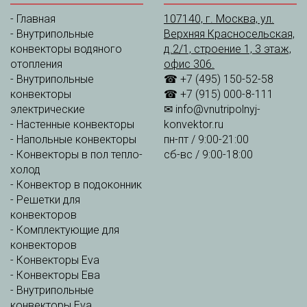
-
Главная
107140, г. Москва, ул.
-
Внутрипольные
Верхняя Красносельская,
конвекторы водяного
д.2/1, строение 1, 3 этаж,
отопления
офис 306.
-
Внутрипольные
☎ +7 (495) 150-52-58
конвекторы
☎ +7 (915) 000-8-111
электрические
✉
info@vnutripolnyj-
-
Настенные конвекторы
konvektor.ru
-
Напольные конвекторы
пн-пт / 9:00-21:00
-
Конвекторы в пол тепло-
сб-вс / 9:00-18:00
холод
-
Конвектор в подоконник
-
Решетки для
конвекторов
-
Комплектующие для
конвекторов
-
Конвекторы Eva
-
Конвекторы Ева
-
Внутрипольные
конвекторы Eva