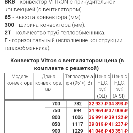
ВКВ
- конвектор VITRON с принудительной
конвекцией (с вентилятором).
65
- высота конвектора (мм).
300
- ширина конвектора (мм).
2Т
- количество труб теплообменника.
Г
- горизонтальный (исполнение конструкции
теплообменника).
Конвектор Vitron с вентилятором цена (в
комплекте с решеткой)
Модель
Длина
Теплоотдача
Цена с
Цена с
конвектора
конвектора,
при (95°>), Вт
НДС,
НДС,
мм
руб
руб
(ОЦ)
(AISI)
700
782
32 937 ₽
34 893 ₽
750
894
34 964 ₽
37 008 ₽
800
1006
36 991 ₽
39 122 ₽
850
1117
39 019 ₽
41 237 ₽
900
1229
41 046 ₽
43 351 ₽