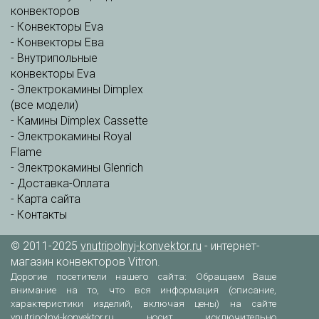
конвекторов
-
Конвекторы Eva
-
Конвекторы Ева
-
Внутрипольные
конвекторы Eva
-
Электрокамины Dimplex
(все модели)
-
Камины Dimplex Cassette
-
Электрокамины Royal
Flame
-
Электрокамины Glenrich
-
Доставка-Оплата
-
Карта сайта
-
Контакты
© 2011-2025
vnutripolnyj-konvektor.ru
- интернет-
магазин конвекторов Vitron.
Дорогие посетители нашего сайта: Обращаем Ваше
внимание на то, что вся информация (описание,
характеристики изделий, включая цены) на сайте
vnutripolnyj-konvektor.ru носит исключительно