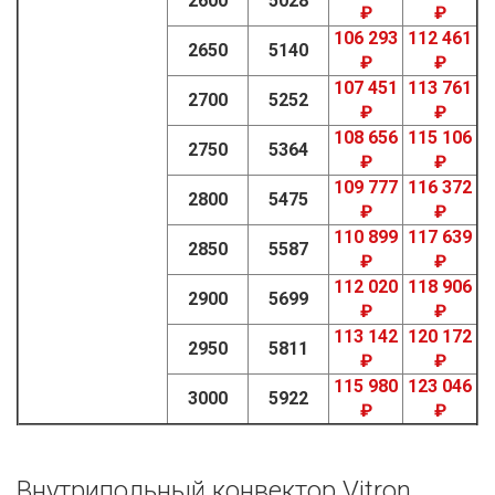
2600
5028
₽
₽
106 293
112 461
2650
5140
₽
₽
107 451
113 761
2700
5252
₽
₽
108 656
115 106
2750
5364
₽
₽
109 777
116 372
2800
5475
₽
₽
110 899
117 639
2850
5587
₽
₽
112 020
118 906
2900
5699
₽
₽
113 142
120 172
2950
5811
₽
₽
115 980
123 046
3000
5922
₽
₽
Внутрипольный конвектор Vitron