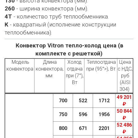
130
- высота конвектора (мм).
260
- ширина конвектора (мм).
4Т
- количество труб теплообменника.
К
- квадратный (исполнение конструкции
теплообменника).
Конвектор Vitron тепло-холод цена (в
комплекте с решеткой)
Модель
Длина
Холод
Теплоотдача
Цена
конвектора
конвектора,
отдача
при (95°>), Вт
с НДС,
мм
при (7°),
руб
Вт
(AISI
304)
49 201
700
522
1712
₽
50 844
750
596
1956
₽
52 486
800
671
2201
₽