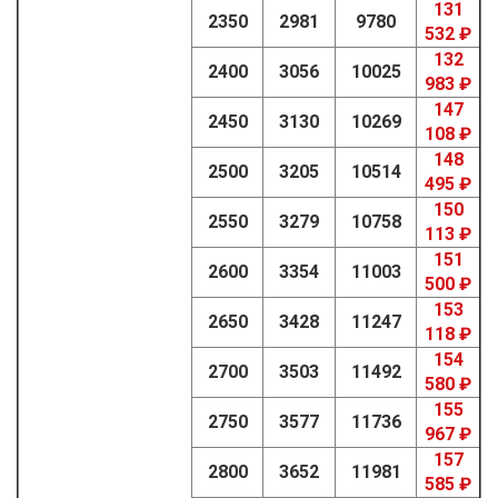
131
2350
2981
9780
532 ₽
132
2400
3056
10025
983 ₽
147
2450
3130
10269
108 ₽
148
2500
3205
10514
495 ₽
150
2550
3279
10758
113 ₽
151
2600
3354
11003
500 ₽
153
2650
3428
11247
118 ₽
154
2700
3503
11492
580 ₽
155
2750
3577
11736
967 ₽
157
2800
3652
11981
585 ₽