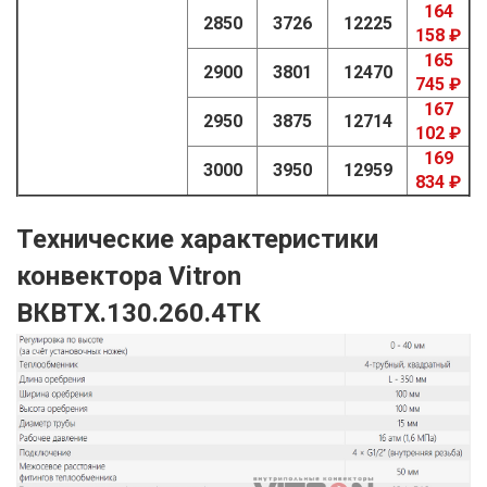
164
2850
3726
12225
158 ₽
165
2900
3801
12470
745 ₽
167
2950
3875
12714
102 ₽
169
3000
3950
12959
834 ₽
Технические характеристики
конвектора Vitron
ВКВТХ.130.260.4ТК