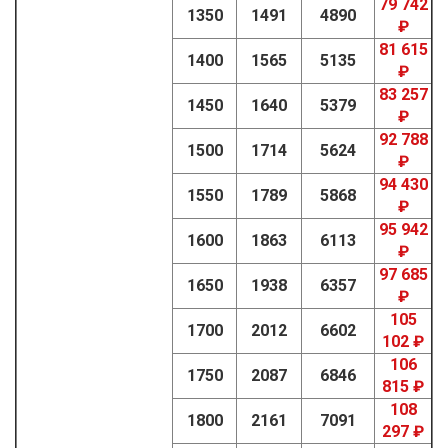
79 742
1350
1491
4890
₽
81 615
1400
1565
5135
₽
83 257
1450
1640
5379
₽
92 788
1500
1714
5624
₽
94 430
1550
1789
5868
₽
95 942
1600
1863
6113
₽
97 685
1650
1938
6357
₽
105
1700
2012
6602
102 ₽
106
1750
2087
6846
815 ₽
108
1800
2161
7091
297 ₽