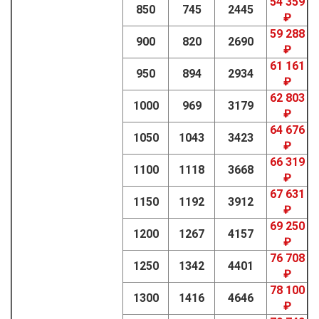
54 359
850
745
2445
₽
59 288
900
820
2690
₽
61 161
950
894
2934
₽
62 803
1000
969
3179
₽
64 676
1050
1043
3423
₽
66 319
1100
1118
3668
₽
67 631
1150
1192
3912
₽
69 250
1200
1267
4157
₽
76 708
1250
1342
4401
₽
78 100
1300
1416
4646
₽