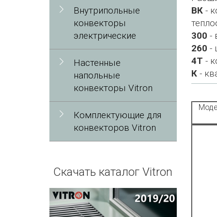
Внутрипольные
ВК
- к
конвекторы
тепло
электрические
300
- 
260
- 
4Т
- к
Настенные
К
- кв
напольные
конвекторы Vitron
Моде
Комплектующие для
конвекторов Vitron
Скачать каталог Vitron