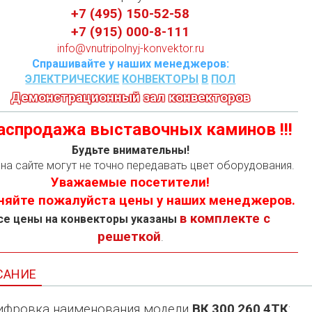
+7 (495) 150-52-58
+7 (915) 000-8-111
info@vnutripolnyj-konvektor.ru
Спрашивайте у наших менеджеров:
ЭЛЕКТРИЧЕСКИЕ
КОНВЕКТОРЫ
В
ПОЛ
Демонстрационный зал конвекторов
 Распродажа выставочных каминов !!!
Будьте внимательны!
на сайте могут не точно передавать цвет оборудования.
Уважаемые посетители!
няйте пожалуйста цены у наших менеджеров.
в комплекте с
се цены на конвекторы указаны
решеткой
.
САНИЕ
фровка наименования модели
ВК
.
300
.
260
.
4ТК
: