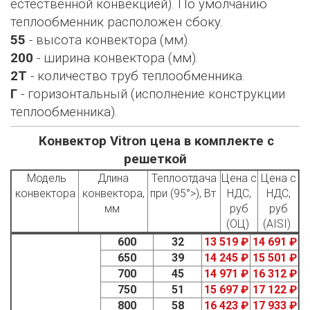
естественной конвекцией). По умолчанию
теплообменник расположен сбоку.
55
- высота конвектора (мм).
200
- ширина конвектора (мм).
2Т
- количество труб теплообменника.
Г
- горизонтальный (исполнение конструкции
теплообменника).
Конвектор Vitron цена в комплекте с
решеткой
Модель
Длина
Теплоотдача
Цена с
Цена с
конвектора
конвектора,
при (95°>), Вт
НДС,
НДС,
мм
руб
руб
(ОЦ)
(AISI)
600
32
13 519 ₽
14 691 ₽
650
39
14 245 ₽
15 501 ₽
700
45
14 971 ₽
16 312 ₽
750
51
15 697 ₽
17 122 ₽
800
58
16 423 ₽
17 933 ₽