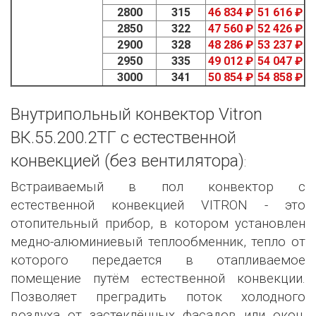
2800
315
46 834 ₽
51 616 ₽
2850
322
47 560 ₽
52 426 ₽
2900
328
48 286 ₽
53 237 ₽
2950
335
49 012 ₽
54 047 ₽
3000
341
50 854 ₽
54 858 ₽
Внутрипольный конвектор Vitron
ВК.55.200.2ТГ с естественной
конвекцией (без вентилятора)
:
Встраиваемый в пол конвектор с
естественной конвекцией VITRON - это
отопительный прибор, в котором установлен
медно-алюминиевый теплообменник, тепло от
которого передается в отапливаемое
помещение путём естественной конвекции.
Позволяет преградить поток холодного
воздуха от застеклённых фасадов или окон.