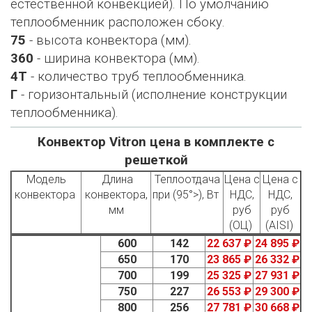
естественной конвекцией). По умолчанию
теплообменник расположен сбоку.
75
- высота конвектора (мм).
360
- ширина конвектора (мм).
4Т
- количество труб теплообменника.
Г
- горизонтальный (исполнение конструкции
теплообменника).
Конвектор Vitron цена в комплекте с
решеткой
Модель
Длина
Теплоотдача
Цена с
Цена с
конвектора
конвектора,
при (95°>), Вт
НДС,
НДС,
мм
руб
руб
(ОЦ)
(AISI)
600
142
22 637 ₽
24 895 ₽
650
170
23 865 ₽
26 332 ₽
700
199
25 325 ₽
27 931 ₽
750
227
26 553 ₽
29 300 ₽
800
256
27 781 ₽
30 668 ₽