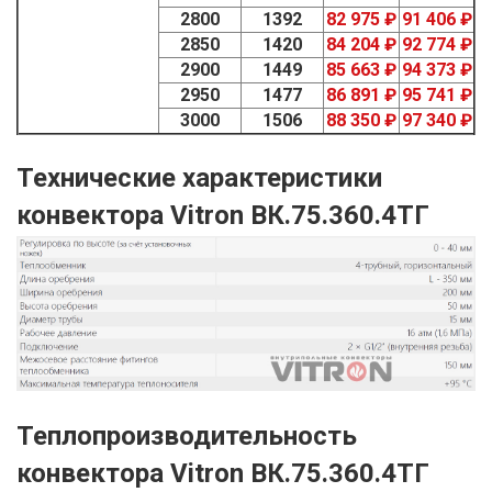
2800
1392
82 975 ₽
91 406 ₽
2850
1420
84 204 ₽
92 774 ₽
2900
1449
85 663 ₽
94 373 ₽
2950
1477
86 891 ₽
95 741 ₽
3000
1506
88 350 ₽
97 340 ₽
Технические характеристики
конвектора Vitron ВК.75.360.4ТГ
Теплопроизводительность
конвектора Vitron ВК.75.360.4ТГ