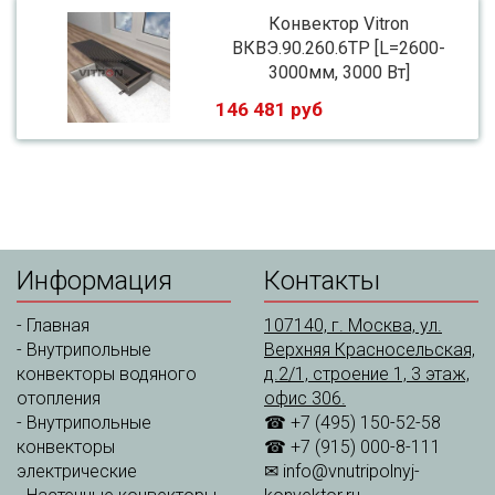
Конвектор Vitron
ВКВЭ.90.260.6ТР [L=2600-
3000мм, 3000 Вт]
146 481 руб
Информация
Контакты
-
Главная
107140, г. Москва, ул.
-
Внутрипольные
Верхняя Красносельская,
конвекторы водяного
д.2/1, строение 1, 3 этаж,
отопления
офис 306.
-
Внутрипольные
☎ +7 (495) 150-52-58
конвекторы
☎ +7 (915) 000-8-111
электрические
✉
info@vnutripolnyj-