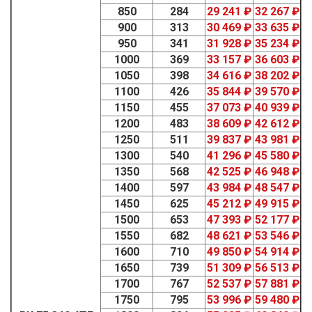
850
284
29 241 ₽
32 267 ₽
900
313
30 469 ₽
33 635 ₽
950
341
31 928 ₽
35 234 ₽
1000
369
33 157 ₽
36 603 ₽
1050
398
34 616 ₽
38 202 ₽
1100
426
35 844 ₽
39 570 ₽
1150
455
37 073 ₽
40 939 ₽
1200
483
38 609 ₽
42 612 ₽
1250
511
39 837 ₽
43 981 ₽
1300
540
41 296 ₽
45 580 ₽
1350
568
42 525 ₽
46 948 ₽
1400
597
43 984 ₽
48 547 ₽
1450
625
45 212 ₽
49 915 ₽
1500
653
47 393 ₽
52 177 ₽
1550
682
48 621 ₽
53 546 ₽
1600
710
49 850 ₽
54 914 ₽
1650
739
51 309 ₽
56 513 ₽
1700
767
52 537 ₽
57 881 ₽
1750
795
53 996 ₽
59 480 ₽