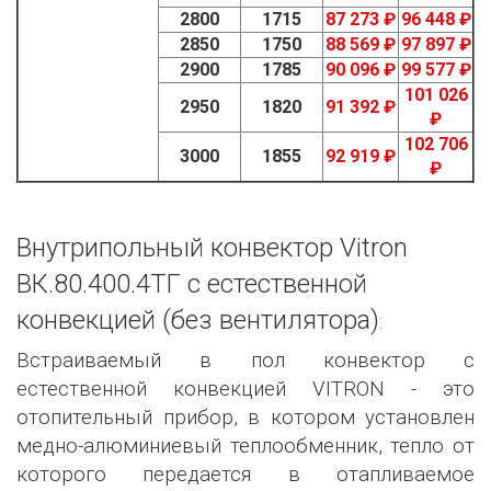
2800
1715
87 273 ₽
96 448 ₽
2850
1750
88 569 ₽
97 897 ₽
2900
1785
90 096 ₽
99 577 ₽
101 026
2950
1820
91 392 ₽
₽
102 706
3000
1855
92 919 ₽
₽
Внутрипольный конвектор Vitron
ВК.80.400.4ТГ с естественной
конвекцией (без вентилятора)
:
Встраиваемый в пол конвектор с
естественной конвекцией VITRON - это
отопительный прибор, в котором установлен
медно-алюминиевый теплообменник, тепло от
которого передается в отапливаемое