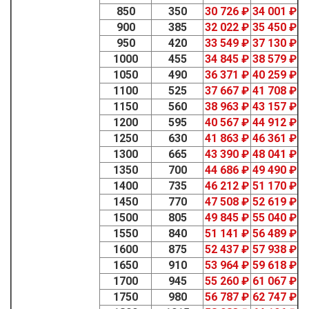
850
350
30 726 ₽
34 001 ₽
900
385
32 022 ₽
35 450 ₽
950
420
33 549 ₽
37 130 ₽
1000
455
34 845 ₽
38 579 ₽
1050
490
36 371 ₽
40 259 ₽
1100
525
37 667 ₽
41 708 ₽
1150
560
38 963 ₽
43 157 ₽
1200
595
40 567 ₽
44 912 ₽
1250
630
41 863 ₽
46 361 ₽
1300
665
43 390 ₽
48 041 ₽
1350
700
44 686 ₽
49 490 ₽
1400
735
46 212 ₽
51 170 ₽
1450
770
47 508 ₽
52 619 ₽
1500
805
49 845 ₽
55 040 ₽
1550
840
51 141 ₽
56 489 ₽
1600
875
52 437 ₽
57 938 ₽
1650
910
53 964 ₽
59 618 ₽
1700
945
55 260 ₽
61 067 ₽
1750
980
56 787 ₽
62 747 ₽