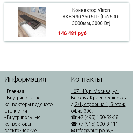
Конвектор Vitron
ВКВЭ.90.260.6ТР [L=2600-
3000мм, 3000 Вт]
146 481 руб
Информация
Контакты
-
Главная
107140, г. Москва, ул.
-
Внутрипольные
Верхняя Красносельская,
конвекторы водяного
д.2/1, строение 1, 3 этаж,
отопления
офис 306.
-
Внутрипольные
☎ +7 (495) 150-52-58
конвекторы
☎ +7 (915) 000-8-111
электрические
✉
info@vnutripolnyj-