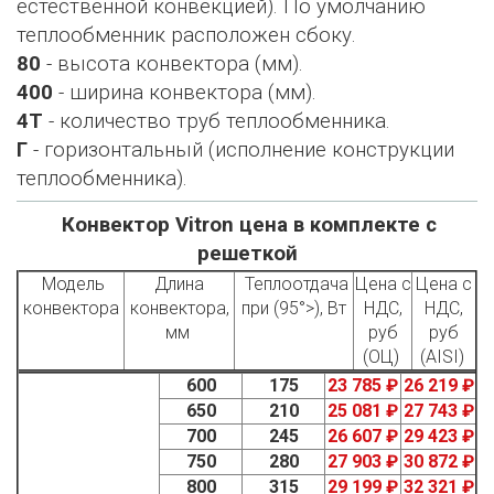
естественной конвекцией). По умолчанию
теплообменник расположен сбоку.
80
- высота конвектора (мм).
400
- ширина конвектора (мм).
4Т
- количество труб теплообменника.
Г
- горизонтальный (исполнение конструкции
теплообменника).
Конвектор Vitron цена в комплекте с
решеткой
Модель
Длина
Теплоотдача
Цена с
Цена с
конвектора
конвектора,
при (95°>), Вт
НДС,
НДС,
мм
руб
руб
(ОЦ)
(AISI)
600
175
23 785 ₽
26 219 ₽
650
210
25 081 ₽
27 743 ₽
700
245
26 607 ₽
29 423 ₽
750
280
27 903 ₽
30 872 ₽
800
315
29 199 ₽
32 321 ₽