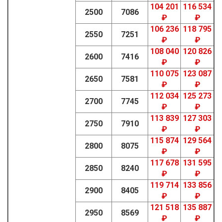
104 201
116 534
2500
7086
₽
₽
106 236
118 795
2550
7251
₽
₽
108 040
120 826
2600
7416
₽
₽
110 075
123 087
2650
7581
₽
₽
112 034
125 273
2700
7745
₽
₽
113 839
127 303
2750
7910
₽
₽
115 874
129 564
2800
8075
₽
₽
117 678
131 595
2850
8240
₽
₽
119 714
133 856
2900
8405
₽
₽
121 518
135 887
2950
8569
₽
₽