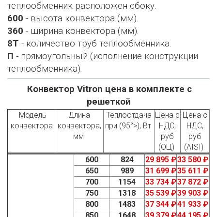
теплообменник расположен сбоку.
600
- высота конвектора (мм).
360
- ширина конвектора (мм).
8Т
- количество труб теплообменника.
П
- прямоугольный (исполнение конструкции
теплообменника).
Конвектор Vitron цена в комплекте с
решеткой
Модель
Длина
Теплоотдача
Цена с
Цена с
конвектора
конвектора,
при (95°>), Вт
НДС,
НДС,
мм
руб
руб
(ОЦ)
(AISI)
600
824
29 895 ₽
33 580 ₽
650
989
31 699 ₽
35 611 ₽
700
1154
33 734 ₽
37 872 ₽
750
1318
35 539 ₽
39 903 ₽
800
1483
37 344 ₽
41 933 ₽
850
1648
39 379 ₽
44 195 ₽