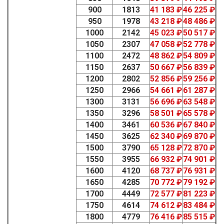
900
1813
41 183 ₽
46 225 ₽
950
1978
43 218 ₽
48 486 ₽
1000
2142
45 023 ₽
50 517 ₽
1050
2307
47 058 ₽
52 778 ₽
1100
2472
48 862 ₽
54 809 ₽
1150
2637
50 667 ₽
56 839 ₽
1200
2802
52 856 ₽
59 256 ₽
1250
2966
54 661 ₽
61 287 ₽
1300
3131
56 696 ₽
63 548 ₽
1350
3296
58 501 ₽
65 578 ₽
1400
3461
60 536 ₽
67 840 ₽
1450
3625
62 340 ₽
69 870 ₽
1500
3790
65 128 ₽
72 870 ₽
1550
3955
66 932 ₽
74 901 ₽
1600
4120
68 737 ₽
76 931 ₽
1650
4285
70 772 ₽
79 192 ₽
1700
4449
72 577 ₽
81 223 ₽
1750
4614
74 612 ₽
83 484 ₽
1800
4779
76 416 ₽
85 515 ₽