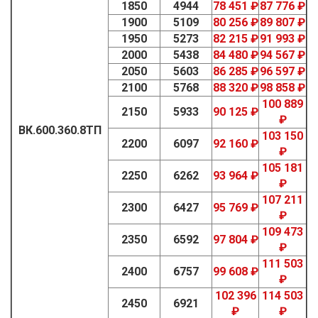
1850
4944
78 451 ₽
87 776 ₽
1900
5109
80 256 ₽
89 807 ₽
1950
5273
82 215 ₽
91 993 ₽
2000
5438
84 480 ₽
94 567 ₽
2050
5603
86 285 ₽
96 597 ₽
2100
5768
88 320 ₽
98 858 ₽
100 889
2150
5933
90 125 ₽
₽
ВК.600.360.8ТП
103 150
2200
6097
92 160 ₽
₽
105 181
2250
6262
93 964 ₽
₽
107 211
2300
6427
95 769 ₽
₽
109 473
2350
6592
97 804 ₽
₽
111 503
2400
6757
99 608 ₽
₽
102 396
114 503
2450
6921
₽
₽