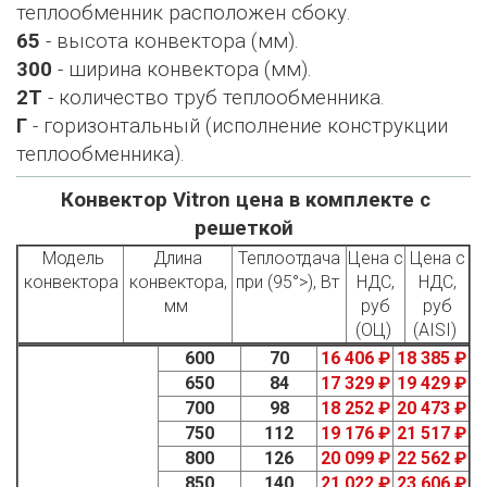
теплообменник расположен сбоку.
65
- высота конвектора (мм).
300
- ширина конвектора (мм).
2Т
- количество труб теплообменника.
Г
- горизонтальный (исполнение конструкции
теплообменника).
Конвектор Vitron цена в комплекте с
решеткой
Модель
Длина
Теплоотдача
Цена с
Цена с
конвектора
конвектора,
при (95°>), Вт
НДС,
НДС,
мм
руб
руб
(ОЦ)
(AISI)
600
70
16 406 ₽
18 385 ₽
650
84
17 329 ₽
19 429 ₽
700
98
18 252 ₽
20 473 ₽
750
112
19 176 ₽
21 517 ₽
800
126
20 099 ₽
22 562 ₽
850
140
21 022 ₽
23 606 ₽