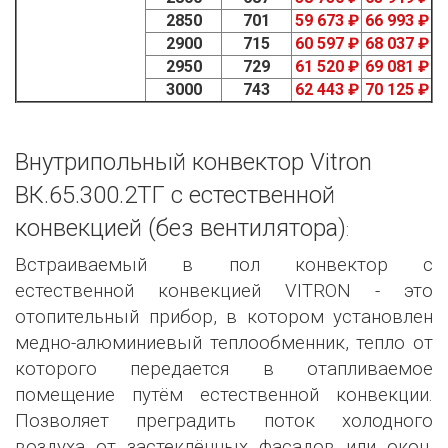
2850
701
59 673 ₽
66 993 ₽
2900
715
60 597 ₽
68 037 ₽
2950
729
61 520 ₽
69 081 ₽
3000
743
62 443 ₽
70 125 ₽
Внутрипольный конвектор Vitron
ВК.65.300.2ТГ с естественной
конвекцией (без вентилятора)
:
Встраиваемый в пол конвектор с
естественной конвекцией VITRON - это
отопительный прибор, в котором установлен
медно-алюминиевый теплообменник, тепло от
которого передается в отапливаемое
помещение путём естественной конвекции.
Позволяет преградить поток холодного
воздуха от застеклённых фасадов или окон.