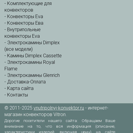
-
Комплектующие для
конвекторов
-
Конвекторы Eva
-
Конвекторы Ева
-
Внутрипольные
конвекторы Eva
-
Электрокамины Dimplex
(все модели)
-
Камины Dimplex Cassette
-
Электрокамины Royal
Flame
-
Электрокамины Glenrich
-
Доставка-Оплата
-
Карта сайта
-
Контакты
© 2011-2025
vnutripolnyj-konvektor.ru
- интернет-
магазин конвекторов Vitron.
Дорогие посетители нашего сайта: Обращаем Ваше
внимание на то, что вся информация (описание,
характеристики изделий, включая цены) на сайте