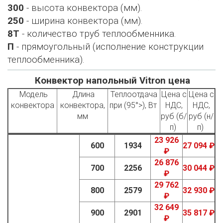
300
- высота конвектора (мм).
250
- ширина конвектора (мм).
8Т
- количество труб теплообменника.
П
- прямоугольный (исполнение конструкции
теплообменника).
Конвектор напольный Vitron цена
Модель
Длина
Теплоотдача
Цена с
Цена с
конвектора
конвектора,
при (95°>), Вт
НДС,
НДС,
мм
руб (б/
руб (н/
п)
п)
23 926
600
1934
27 094 ₽
₽
26 876
700
2256
30 044 ₽
₽
29 762
800
2579
32 930 ₽
₽
32 649
900
2901
35 817 ₽
₽