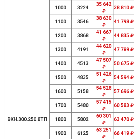
35 642
1000
3224
38 810 ₽
₽
38 630
1100
3546
41 798 ₽
₽
41 667
1200
3868
44 835 ₽
₽
44 620
1300
4191
47 789 ₽
₽
47 507
1400
4513
50 675 ₽
₽
51 426
1500
4835
54 594 ₽
₽
54 528
1600
5158
57 696 ₽
₽
57 415
1700
5480
60 583 ₽
₽
60 301
ВКН.300.250.8ТП
1800
5802
63 470 ₽
₽
63 251
1900
6125
66 419 ₽
₽